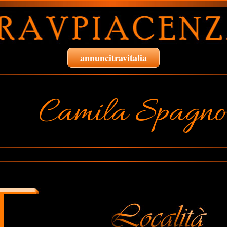
annuncitravitalia
Camila Spagno