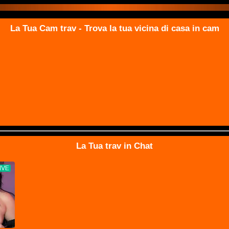
La Tua Cam trav - Trova la tua vicina di casa in cam
La Tua trav in Chat